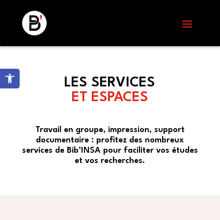
Skip
to
content
Ouvrir la barre d’outils
LES SERVICES
ET ESPACES
Travail en groupe, impression, support
documentaire : profitez des nombreux
services de Bib’INSA pour faciliter vos études
et vos recherches.