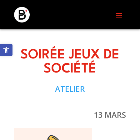
Skip
to
content
Ouvrir la barre d’outils
SOIRÉE JEUX DE
SOCIÉTÉ
ATELIER
13 MARS