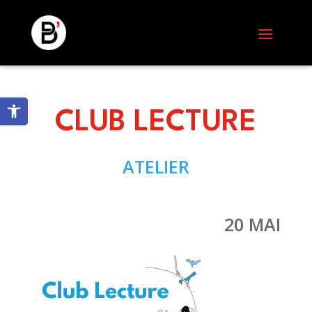
Skip
to
content
Ouvrir la barre d’outils
CLUB LECTURE
ATELIER
20 MAI