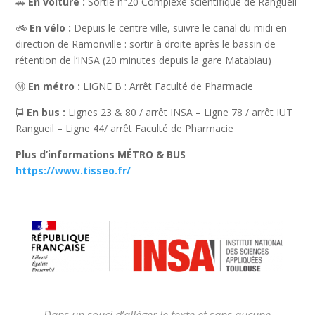
🚗
En voiture :
Sortie n°20 Complexe scientifique de Rangueil
🚲
En vélo :
Depuis le centre ville, suivre le canal du midi en
direction de Ramonville : sortir à droite après le bassin de
rétention de l’INSA (20 minutes depuis la gare Matabiau)
Ⓜ️
En métro :
LIGNE B : Arrêt Faculté de Pharmacie
🚍
En bus :
Lignes 23 & 80 / arrêt INSA – Ligne 78 / arrêt IUT
Rangueil – Ligne 44/ arrêt Faculté de Pharmacie
Plus d’informations MÉTRO & BUS
https://www.tisseo.fr/