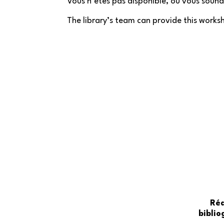
Vous n’êtes pas disponible, ou vous sou
The library’s team can provide this worksh
Réd
bibli