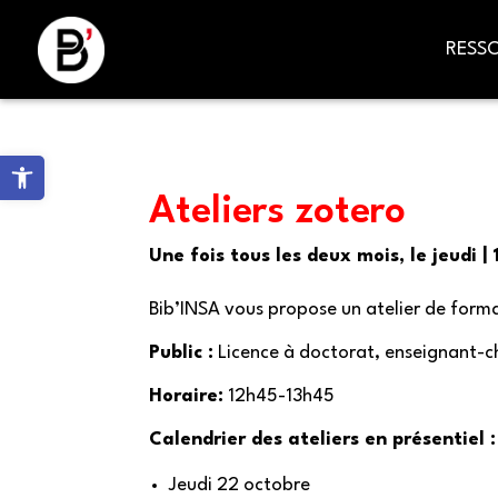
Skip
to
RESS
content
Ouvrir la barre d’outils
Ateliers zotero
Une fois tous les deux mois, le jeudi |
Bib’INSA vous propose un atelier de forma
Public :
Licence à doctorat, enseignant-ch
Horaire:
12h45-13h45
Calendrier des ateliers en présentiel :
Jeudi 22 octobre