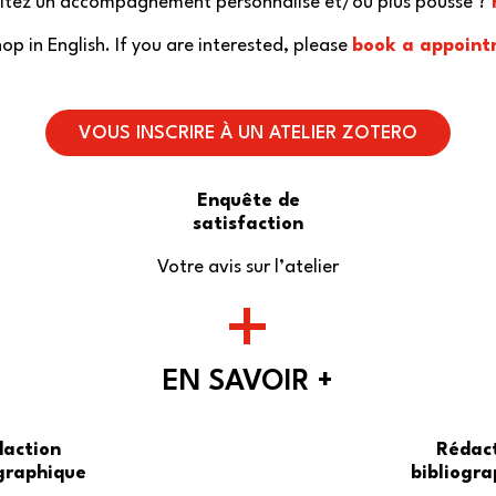
haitez un accompagnement personnalisé et/ou plus poussé ?
op in English. If you are interested, please
book a appoint
VOUS INSCRIRE À UN ATELIER ZOTERO
Enquête de
satisfaction
Votre avis sur l’atelier
+
EN SAVOIR +
action
Rédac
ographique
bibliogra