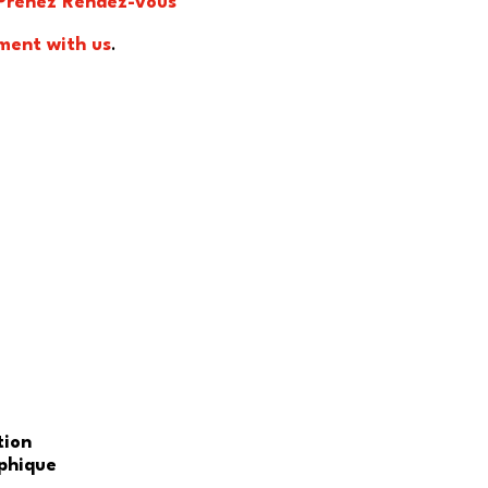
Prenez Rendez-vous
ment with us
.
tion
phique