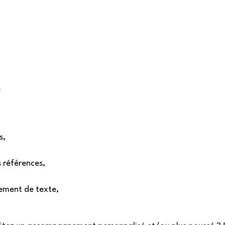
e
s,
s références,
itement de texte,